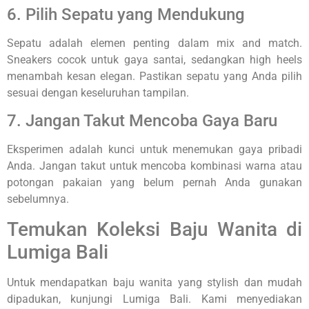
6. Pilih Sepatu yang Mendukung
Sepatu adalah elemen penting dalam mix and match.
Sneakers cocok untuk gaya santai, sedangkan high heels
menambah kesan elegan. Pastikan sepatu yang Anda pilih
sesuai dengan keseluruhan tampilan.
7. Jangan Takut Mencoba Gaya Baru
Eksperimen adalah kunci untuk menemukan gaya pribadi
Anda. Jangan takut untuk mencoba kombinasi warna atau
potongan pakaian yang belum pernah Anda gunakan
sebelumnya.
Temukan Koleksi Baju Wanita di
Lumiga Bali
Untuk mendapatkan baju wanita yang stylish dan mudah
dipadukan, kunjungi Lumiga Bali. Kami menyediakan