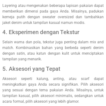
Layering atau mengenakan beberapa lapisan pakaian dapat
memberikan dimensi pada gaya Anda. Misalnya, padukan
kemeja putih dengan sweater oversized dan tambahkan
jaket denim untuk tampilan kasual namun modis.
4. Eksperimen dengan Tekstur
Selain warna dan pola, tekstur juga penting dalam mix and
match. Kombinasikan bahan yang berbeda seperti denim
dengan satin, atau katun dengan kulit untuk menciptakan
tampilan yang menarik.
5. Aksesori yang Tepat
Aksesori seperti kalung, anting, atau scarf dapat
meningkatkan gaya Anda secara signifikan. Pilih aksesori
yang sesuai dengan tema pakaian Anda. Misalnya, untuk
tampilan kasual, pilih aksesori minimalis, sedangkan untuk
acara formal, pilih aksesori yang lebih glamor.