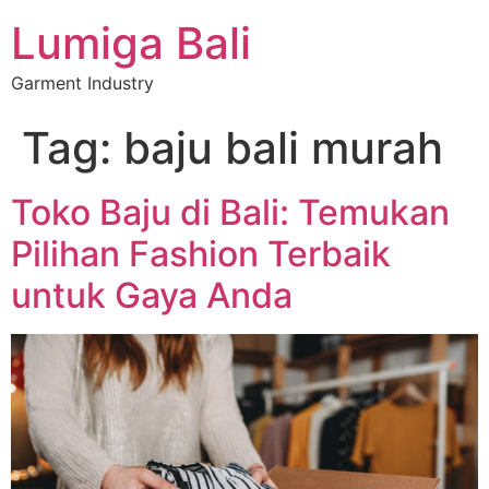
Lumiga Bali
Garment Industry
Tag:
baju bali murah
Toko Baju di Bali: Temukan
Pilihan Fashion Terbaik
untuk Gaya Anda