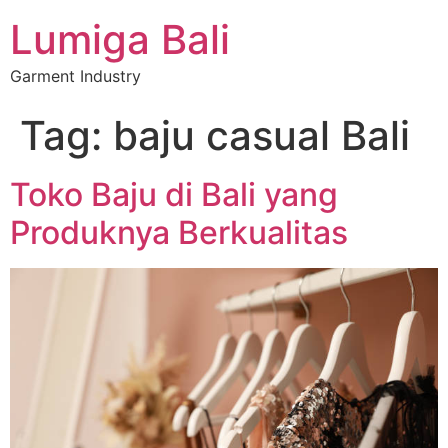
Lumiga Bali
Garment Industry
Tag:
baju casual Bali
Toko Baju di Bali yang
Produknya Berkualitas