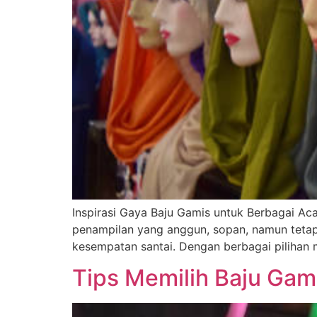
Inspirasi Gaya Baju Gamis untuk Berbagai Ac
penampilan yang anggun, sopan, namun tetap
kesempatan santai. Dengan berbagai pilihan 
Tips Memilih Baju Gam