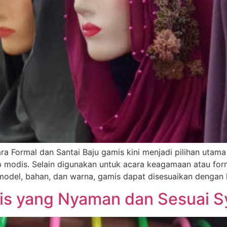
ara Formal dan Santai Baju gamis kini menjadi pilihan uta
 modis. Selain digunakan untuk acara keagamaan atau form
model, bahan, dan warna, gamis dapat disesuaikan dengan
is yang Nyaman dan Sesuai Sy