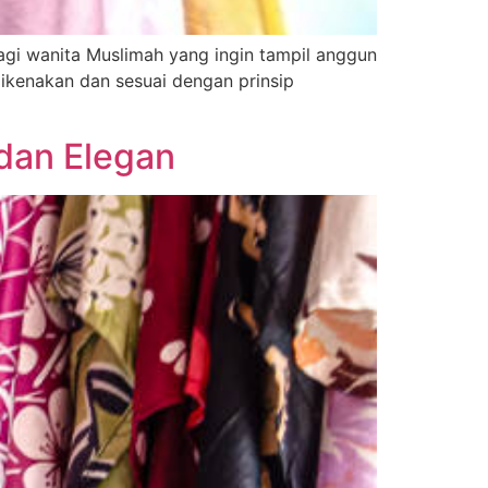
agi wanita Muslimah yang ingin tampil anggun
ikenakan dan sesuai dengan prinsip
dan Elegan