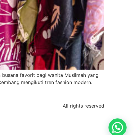
n busana favorit bagi wanita Muslimah yang
erkembang mengikuti tren fashion modern.
All rights reserved