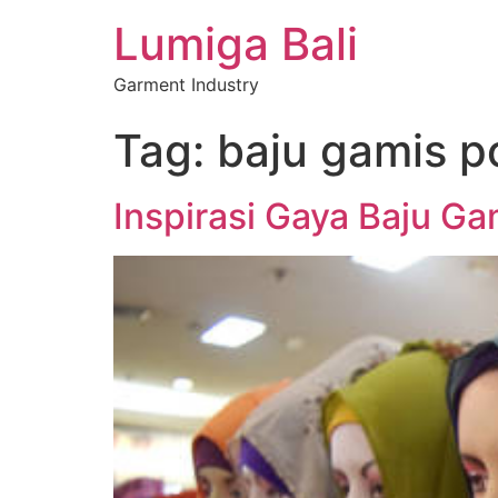
Lumiga Bali
Garment Industry
Tag:
baju gamis p
Inspirasi Gaya Baju Ga