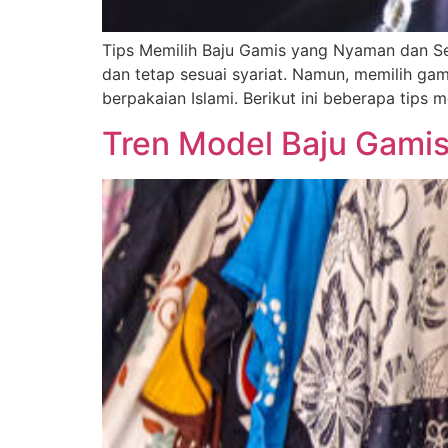
Tips Memilih Baju Gamis yang Nyaman dan Ses
dan tetap sesuai syariat. Namun, memilih ga
berpakaian Islami. Berikut ini beberapa tips 
Tren Model Baju Gamis