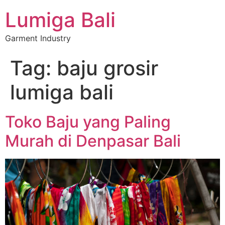
Lumiga Bali
Garment Industry
Tag:
baju grosir
lumiga bali
Toko Baju yang Paling
Murah di Denpasar Bali