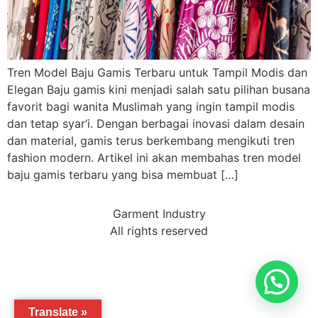
Tren Model Baju Gamis Terbaru untuk Tampil Modis dan
Elegan Baju gamis kini menjadi salah satu pilihan busana
favorit bagi wanita Muslimah yang ingin tampil modis
dan tetap syar’i. Dengan berbagai inovasi dalam desain
dan material, gamis terus berkembang mengikuti tren
fashion modern. Artikel ini akan membahas tren model
baju gamis terbaru yang bisa membuat […]
Garment Industry
All rights reserved
Translate »