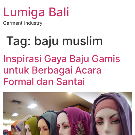
Lumiga Bali
Garment Industry
Tag:
baju muslim
Inspirasi Gaya Baju Gamis
untuk Berbagai Acara
Formal dan Santai