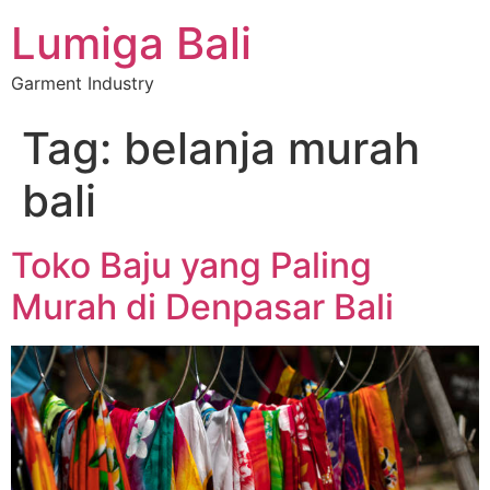
Lumiga Bali
Garment Industry
Tag:
belanja murah
bali
Toko Baju yang Paling
Murah di Denpasar Bali