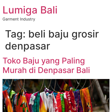
Lumiga Bali
Garment Industry
Tag:
beli baju grosir
denpasar
Toko Baju yang Paling
Murah di Denpasar Bali