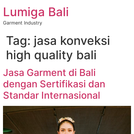
Lumiga Bali
Garment Industry
Tag:
jasa konveksi
high quality bali
Jasa Garment di Bali
dengan Sertifikasi dan
Standar Internasional