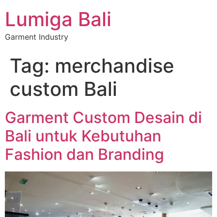
Lumiga Bali
Garment Industry
Tag:
merchandise
custom Bali
Garment Custom Desain di
Bali untuk Kebutuhan
Fashion dan Branding