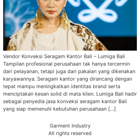
Vendor Konveksi Seragam Kantor Bali – Lumiga Bali
Tampilan profesional perusahaan tak hanya tercermin
dari pelayanan, tetapi juga dari pakaian yang dikenakan
karyawannya. Seragam kantor yang dirancang dengan
tepat mampu meningkatkan identitas brand serta
menciptakan kesan solid di mata klien. Lumiga Bali hadir
sebagai penyedia jasa konveksi seragam kantor Bali
yang siap memenuhi kebutuhan perusahaan […]
Garment Industry
All rights reserved