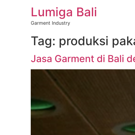
Lumiga Bali
Garment Industry
Tag:
produksi paka
Jasa Garment di Bali d