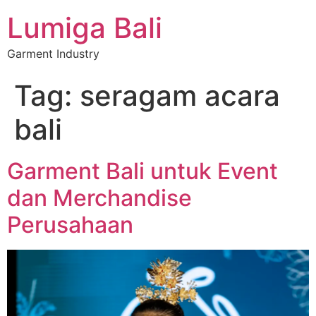
Lumiga Bali
Garment Industry
Tag:
seragam acara
bali
Garment Bali untuk Event
dan Merchandise
Perusahaan