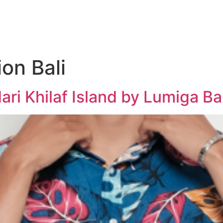
on Bali
ari Khilaf Island by Lumiga Bal