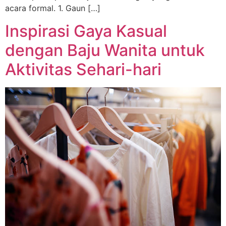
acara formal. 1. Gaun […]
Inspirasi Gaya Kasual
dengan Baju Wanita untuk
Aktivitas Sehari-hari